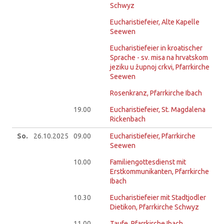
Schwyz
Eucharistiefeier, Alte Kapelle
Seewen
Eucharistiefeier in kroatischer
Sprache - sv. misa na hrvatskom
jeziku u župnoj crkvi, Pfarrkirche
Seewen
Rosenkranz, Pfarrkirche Ibach
19.00
Eucharistiefeier, St. Magdalena
Rickenbach
So.
26.10.
2025
09.00
Eucharistiefeier, Pfarrkirche
Seewen
10.00
Familiengottesdienst mit
Erstkommunikanten, Pfarrkirche
Ibach
10.30
Eucharistiefeier mit Stadtjodler
Dietikon, Pfarrkirche Schwyz
11.00
Taufe, Pfarrkirche Ibach