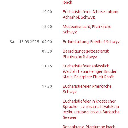
Ibach
10.00
Eucharistiefeier, Alterszentrum
Acherhof, Schwyz
18.00
Museumsnacht, Pfarrkirche
Schwyz
Sa.
13.09.
2025
09.00
Erdbestattung, Friedhof Schwyz
09.30
Beerdigungsgottesdienst,
Pfarrkirche Schwyz
11.15
Eucharistiefeier anlässlich
Wallfahrt zum Heiligen Bruder
Klaus, Feierplatz Flüeli-Ranft
17.30
Eucharistiefeier, Pfarrkirche
Schwyz
Eucharistiefeier in kroatischer
Sprache - sv. misa na hrvatskom
jeziku u župnoj crkvi, Pfarrkirche
Seewen
Rosenkranz, Pfarrkirche Ibach