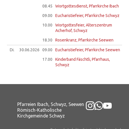
08.45
Wortgottesdienst, Pfarrkirche Ibach
09.00
Eucharistiefeier, Pfarrkirche Schwyz
10.00
Wortgottesfeier, Alterszentrum
Acherhof, Schwyz
18.30
Rosenkranz, Pfarrkirche Seewen
Di.
30.06.
2026
09.00
Eucharistiefeier, Pfarrkirche Seewen
17.00
Kinderband Fäschtli, Pfarrhaus,
Schwyz
Pfarreien Ibach, Schwyz, Seewen
Römisch-Katholische
Kirchgemeinde Schwyz