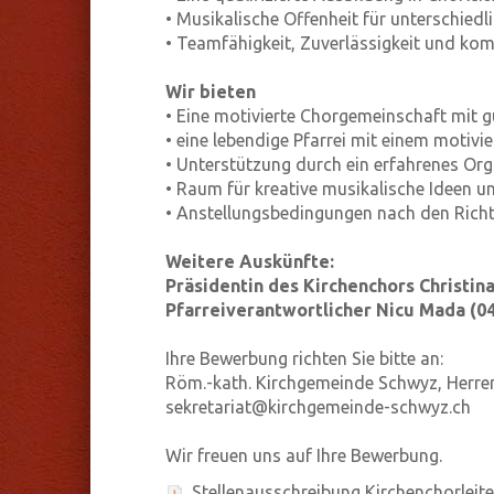
• Musikalische Offenheit für unterschiedl
• Teamfähigkeit, Zuverlässigkeit und ko
Wir bieten
• Eine motivierte Chorgemeinschaft mit 
• eine lebendige Pfarrei mit einem motiv
• Unterstützung durch ein erfahrenes Or
• Raum für kreative musikalische Ideen u
• Anstellungsbedingungen nach den Richt
Weitere Auskünfte:
Präsidentin des Kirchenchors Christin
Pfarreiverantwortlicher Nicu Mada (04
Ihre Bewerbung richten Sie bitte an:
Röm.-kath. Kirchgemeinde Schwyz, Herre
sekretariat@kirchgemeinde-schwyz.ch
Wir freuen uns auf Ihre Bewerbung.
Stellenausschreibung Kirchenchorleite