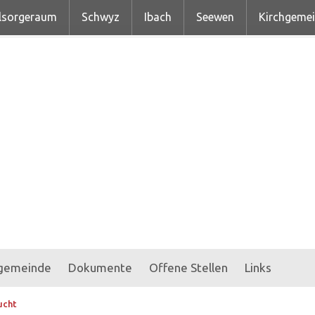
lsorgeraum
Schwyz
Ibach
Seewen
Kirchgeme
hgemeinde
Dokumente
Offene Stellen
Links
ucht