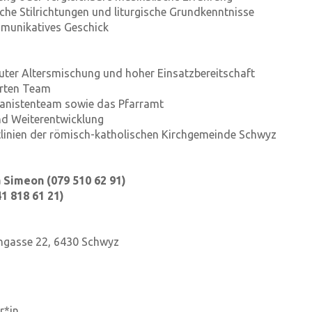
iche Stilrichtungen und liturgische Grundkenntnisse
mmunikatives Geschick
guter Altersmischung und hoher Einsatzbereitschaft
ierten Team
ganistenteam sowie das Pfarramt
nd Weiterentwicklung
linien der römisch-katholischen Kirchgemeinde Schwyz
a Simeon (079 510 62 91)
1 818 61 21)
ngasse 22, 6430 Schwyz
r*in