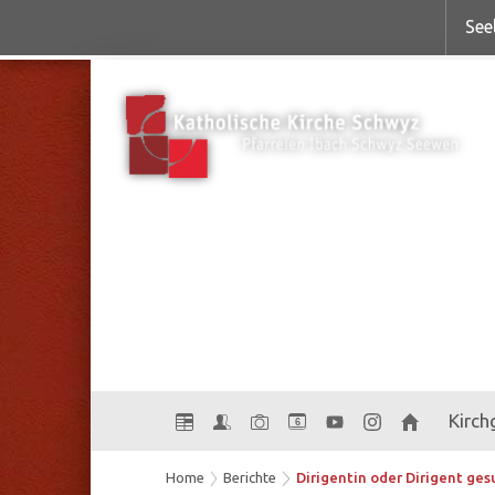
See
Kirc
6
Home
Berichte
Dirigentin oder Dirigent ges