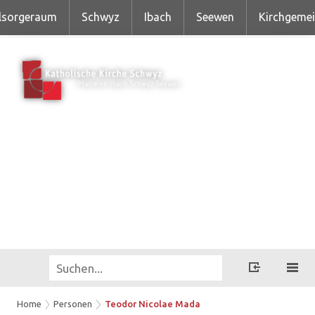
lsorgeraum
Schwyz
Ibach
Seewen
Kirchgeme
Home
Personen
Teodor Nicolae Mada