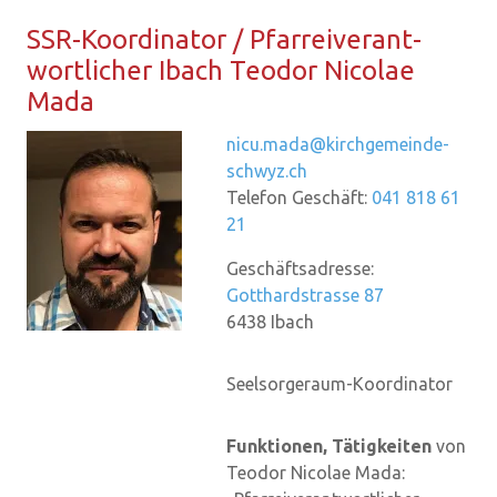
SSR-​Koordinator / Pfar­rei­ver­ant­
wort­li­cher Ibach
Teo­dor Ni­co­lae
Mada
nicu.mada@kirchgemeinde-
schwyz.ch
Telefon Geschäft:
041 818 61
21
Geschäftsadresse:
Gotthardstrasse 87
6438
Ibach
Seelsorgeraum-Koordinator
Funktionen, Tätigkeiten
von
Teodor Nicolae Mada: