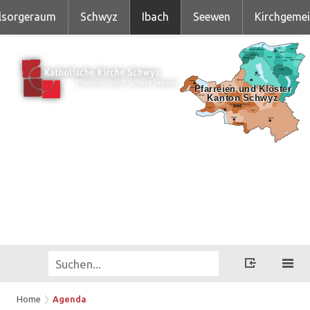
lsorgeraum
Schwyz
Ibach
Seewen
Kirchgeme
Home
Agenda