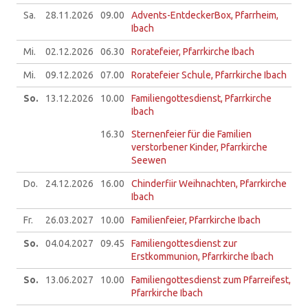
Sa.
28.11.
2026
09.00
Advents-EntdeckerBox, Pfarrheim,
Ibach
Mi.
02.12.
2026
06.30
Roratefeier, Pfarrkirche Ibach
Mi.
09.12.
2026
07.00
Roratefeier Schule, Pfarrkirche Ibach
So.
13.12.
2026
10.00
Familiengottesdienst, Pfarrkirche
Ibach
16.30
Sternenfeier für die Familien
verstorbener Kinder, Pfarrkirche
Seewen
Do.
24.12.
2026
16.00
Chinderfiir Weihnachten, Pfarrkirche
Ibach
Fr.
26.03.
2027
10.00
Familienfeier, Pfarrkirche Ibach
So.
04.04.
2027
09.45
Familiengottesdienst zur
Erstkommunion, Pfarrkirche Ibach
So.
13.06.
2027
10.00
Familiengottesdienst zum Pfarreifest,
Pfarrkirche Ibach