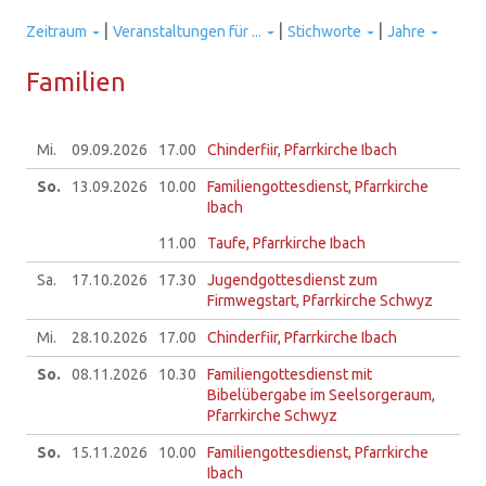
|
|
|
Zeitraum
Veranstaltungen für ...
Stichworte
Jahre
Fa­mi­li­en
Mi.
09.09.
2026
17.00
Chinderfiir, Pfarrkirche Ibach
So.
13.09.
2026
10.00
Familiengottesdienst, Pfarrkirche
Ibach
11.00
Taufe, Pfarrkirche Ibach
Sa.
17.10.
2026
17.30
Jugendgottesdienst zum
Firmwegstart, Pfarrkirche Schwyz
Mi.
28.10.
2026
17.00
Chinderfiir, Pfarrkirche Ibach
So.
08.11.
2026
10.30
Familiengottesdienst mit
Bibelübergabe im Seelsorgeraum,
Pfarrkirche Schwyz
So.
15.11.
2026
10.00
Familiengottesdienst, Pfarrkirche
Ibach