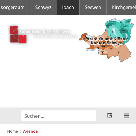
lsorgeraum
Schwyz
Ibach
Seewen
Kirchgeme
Home
Agenda