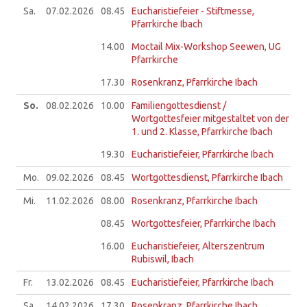
Sa.
07.02.
2026
08.45
Eucharistiefeier - Stiftmesse,
Pfarrkirche Ibach
14.00
Moctail Mix-Workshop Seewen, UG
Pfarrkirche
17.30
Rosenkranz, Pfarrkirche Ibach
So.
08.02.
2026
10.00
Familiengottesdienst /
Wortgottesfeier mitgestaltet von der
1. und 2. Klasse, Pfarrkirche Ibach
19.30
Eucharistiefeier, Pfarrkirche Ibach
Mo.
09.02.
2026
08.45
Wortgottesdienst, Pfarrkirche Ibach
Mi.
11.02.
2026
08.00
Rosenkranz, Pfarrkirche Ibach
08.45
Wortgottesfeier, Pfarrkirche Ibach
16.00
Eucharistiefeier, Alterszentrum
Rubiswil, Ibach
Fr.
13.02.
2026
08.45
Eucharistiefeier, Pfarrkirche Ibach
Sa.
14.02.
2026
17.30
Rosenkranz, Pfarrkirche Ibach