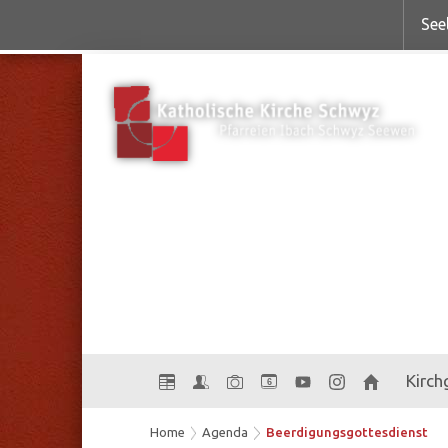
See
Kirc
6
Home
Agenda
Beerdigungsgottesdienst