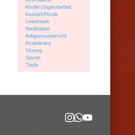
Kinder-/Jugendarbeit
Konzert/Musik
Livestream
Meditation
Religionsunterricht
Rosenkranz
Sitzung
Spuren
Taufe