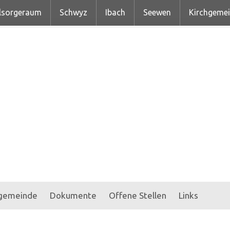
lsorgeraum
Schwyz
Ibach
Seewen
Kirchgeme
hgemeinde
Dokumente
Offene Stellen
Links