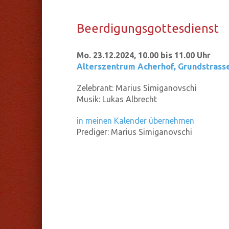
Be­er­di­gungs­got­tes­dienst
Mo. 23.12.2024, 10.00 bis 11.00 Uhr
Alterszentrum Acherhof
,
Grundstrass
Zelebrant:
Marius Simiganovschi
Musik:
Lukas Albrecht
in meinen Kalender übernehmen
Prediger:
Marius Simiganovschi