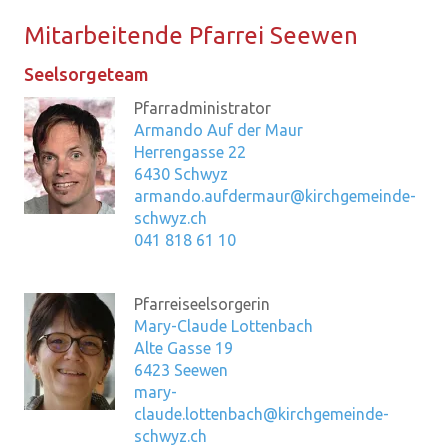
Mit­ar­bei­ten­de Pfar­rei See­wen
Seelsorgeteam
Pfarradministrator
Armando Auf der Maur
Herrengasse 22
6430 Schwyz
armando.aufdermaur@kirchgemeinde-
schwyz.ch
041 818 61 10
Pfarreiseelsorgerin
Mary-Claude Lottenbach
Alte Gasse 19
6423 Seewen
mary-
claude.lottenbach@kirchgemeinde-
schwyz.ch