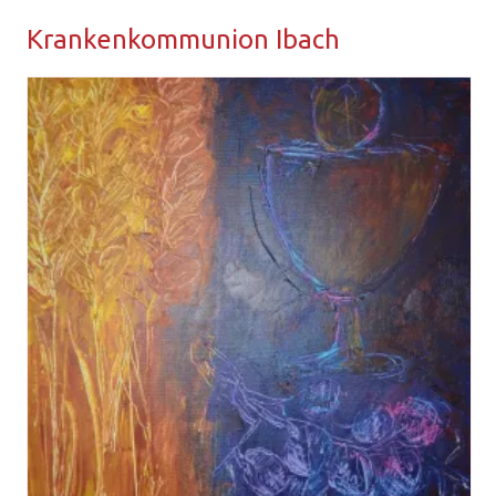
Kran­ken­kom­mu­ni­on Ibach