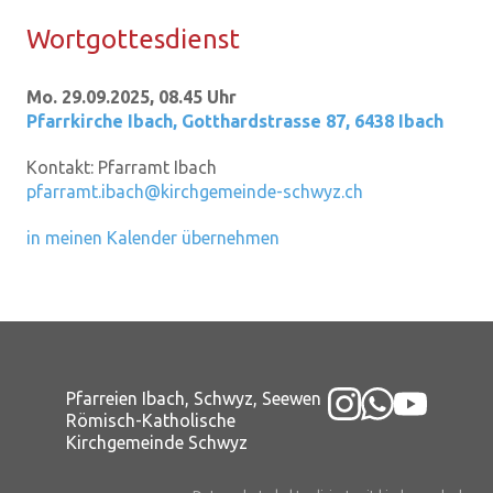
Wort­got­tes­dienst
Mo. 29.09.2025, 08.45 Uhr
Pfarrkirche Ibach
,
Gotthardstrasse 87, 6438 Ibach
Kontakt:
Pfarramt Ibach
pfarramt.ibach@kirchgemeinde-schwyz.ch
in meinen Kalender übernehmen
Pfarreien Ibach, Schwyz, Seewen
Römisch-Katholische
Kirchgemeinde Schwyz