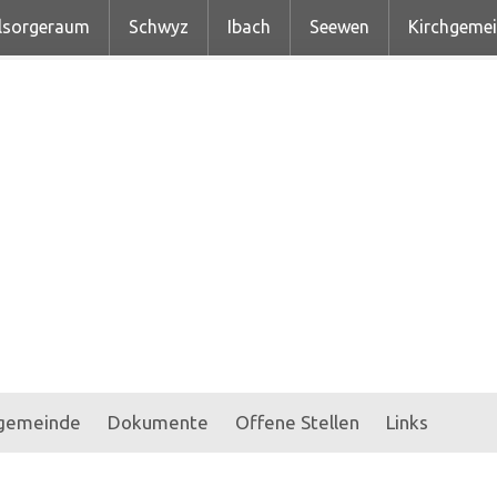
lsorgeraum
Schwyz
Ibach
Seewen
Kirchgeme
hgemeinde
Dokumente
Offene Stellen
Links