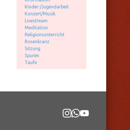
Kinder-/Jugendarbeit
Konzert/Musik
Livestream
Meditation
Religionsunterricht
Rosenkranz
Sitzung
Spuren
Taufe