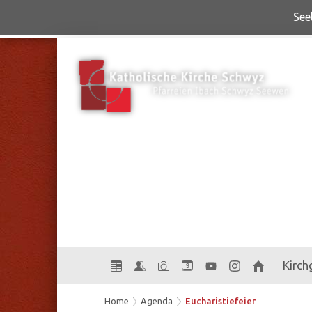
See
Kirc
9
Home
Agenda
Eucharistiefeier