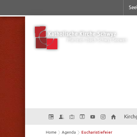
See
Kirc
8
Home
Agenda
Eucharistiefeier