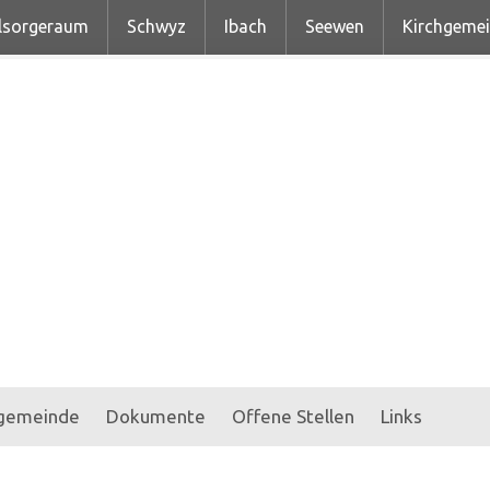
lsorgeraum
Schwyz
Ibach
Seewen
Kirchgeme
hgemeinde
Dokumente
Offene Stellen
Links