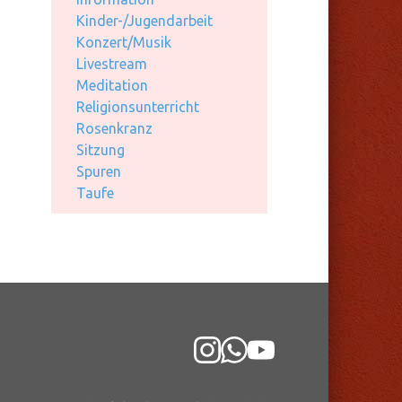
Kinder-/Jugendarbeit
Konzert/Musik
Livestream
Meditation
Religionsunterricht
Rosenkranz
Sitzung
Spuren
Taufe