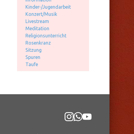
Kinder-/Jugendarbeit
Konzert/Musik
Livestream
Meditation
Religionsunterricht
Rosenkranz
Sitzung
Spuren
Taufe