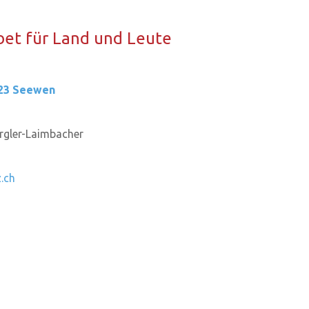
­ge­bet für Land und Leute
423 Seewen
rgler-Laimbacher
.ch