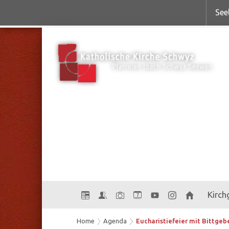
See
Kirc
7
Home
Agenda
Eucharistiefeier mit Bittgebe