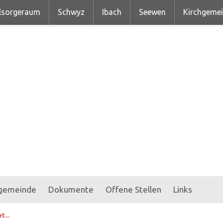
lsorgeraum
Schwyz
Ibach
Seewen
Kirchgeme
hgemeinde
Dokumente
Offene Stellen
Links
t...