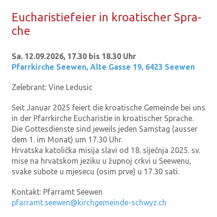
Eu­cha­ris­tie­fei­er in kroa­ti­scher Spra­
che
Sa. 12.09.2026, 17.30 bis 18.30 Uhr
Pfarrkirche Seewen
,
Alte Gasse 19, 6423 Seewen
Zelebrant:
Vine Ledusic
Seit Januar 2025 feiert die kroatische Gemeinde bei uns
in der Pfarrkirche Eucharistie in kroatischer Sprache.
Die Gottesdienste sind jeweils jeden Samstag (ausser
dem 1. im Monat) um 17.30 Uhr.
Hrvatska katolička misija slavi od 18. siječnja 2025. sv.
mise na hrvatskom jeziku u župnoj crkvi u Seewenu,
svake subote u mjesecu (osim prve) u 17.30 sati.
Kontakt:
Pfarramt Seewen
pfarramt.seewen@kirchgemeinde-schwyz.ch