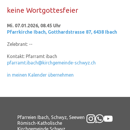
keine Wort­got­tes­fei­er
Mi. 07.01.2026, 08.45 Uhr
Pfarrkirche Ibach
,
Gotthardstrasse 87, 6438 Ibach
Zelebrant:
--
Kontakt:
Pfarramt ibach
pfarramt.ibach@kirchgemeinde-schwyz.ch
in meinen Kalender übernehmen
Pfarreien Ibach, Schwyz, Seewen
Römisch-Katholische
Kirchgemeinde Schwyz