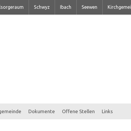
lsorgeraum
Schwyz
Ibach
Seewen
Kirchgeme
hgemeinde
Dokumente
Offene Stellen
Links