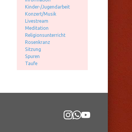
Kinder-/Jugendarbeit
Konzert/Musik
Livestream
Meditation
Religionsunterricht
Rosenkranz
Sitzung
Spuren
Taufe