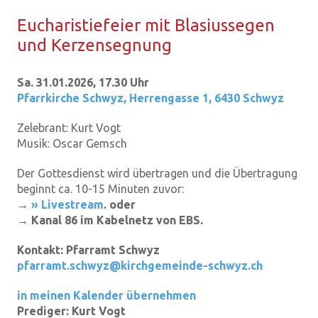
Eu­cha­ris­tie­fei­er mit Bla­si­us­segen
und Ker­zen­seg­nung
Sa. 31.01.2026, 17.30 Uhr
Pfarrkirche Schwyz
,
Herrengasse 1, 6430 Schwyz
Zelebrant:
Kurt Vogt
Musik:
Oscar Gemsch
Der Gottesdienst wird übertragen und die Übertragung
beginnt ca. 10-15 Minuten zuvor:
→
» Livestream
. oder
→ Kanal 86 im Kabelnetz von EBS.
Kontakt:
Pfarramt Schwyz
pfarramt.schwyz@kirchgemeinde-schwyz.ch
in meinen Kalender übernehmen
Prediger:
Kurt Vogt