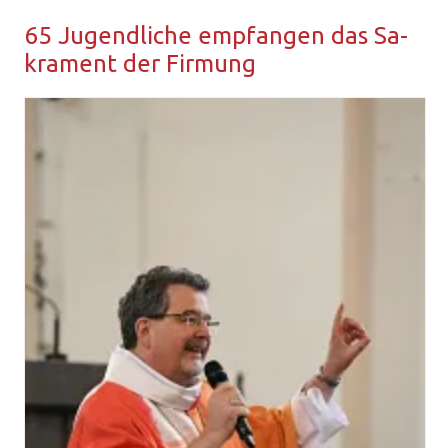
65 Ju­gend­li­che emp­fan­gen das Sa­
kra­ment der Fir­mung