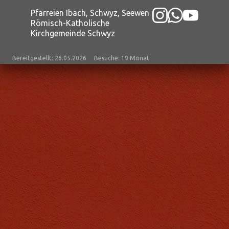
Pfarreien Ibach, Schwyz, Seewen
Römisch-Katholische
Kirchgemeinde Schwyz
Bereitgestellt: 26.05.2026
Besuche: 19 Monat
Datenschutz
|
aktualisiert mit kirchenweb.ch