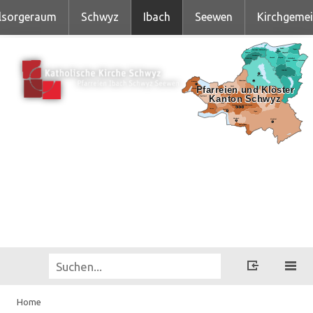
lsorgeraum
Schwyz
Ibach
Seewen
Kirchgeme
Home