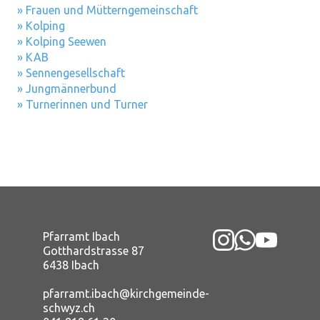
» Frauen und Mütterngemeinschaft
» Kolping
» Kolping Seewen
» KAB
» Sennengesellschaft
» Jungmännerbund
» Turnerinnen und Turner
Pfarramt Ibach
Gotthardstrasse 87
6438 Ibach
pfarramt.ibach@kirchgemeinde-
schwyz.ch