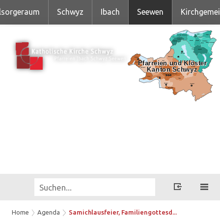
lsorgeraum
Schwyz
Ibach
Seewen
Kirchgeme
Home
Agenda
Samichlausfeier, Familiengottesd...