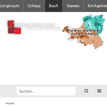
lsorgeraum
Schwyz
Ibach
Seewen
Kirchgeme
Home