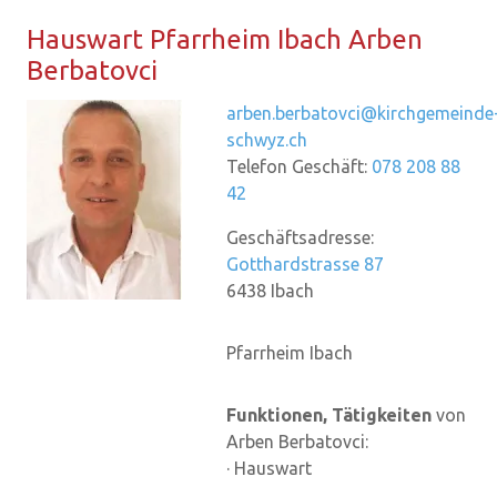
Haus­wart Pfarr­heim Ibach
Arben
Ber­ba­tovci
arben.berbatovci@kirchgemeinde
schwyz.ch
Telefon Geschäft:
078 208 88
42
Geschäftsadresse:
Gotthardstrasse 87
6438
Ibach
Pfarrheim Ibach
Funktionen, Tätigkeiten
von
Arben Berbatovci:
· Hauswart