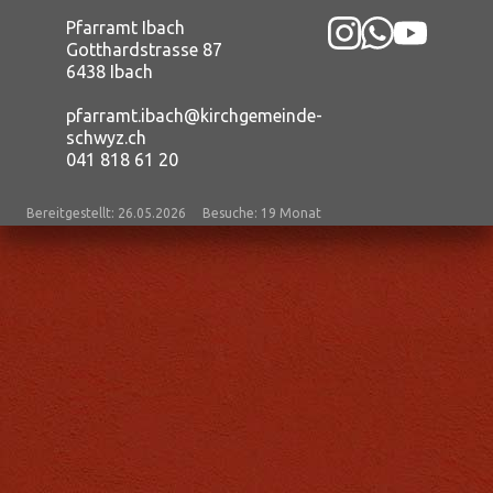
Pfarramt Ibach
Gotthardstrasse 87
6438 Ibach
pfarramt.ibach@kirchgemeinde-
schwyz.ch
041 818 61 20
Bereitgestellt: 26.05.2026
Besuche: 19 Monat
Datenschutz
|
aktualisiert mit kirchenweb.ch