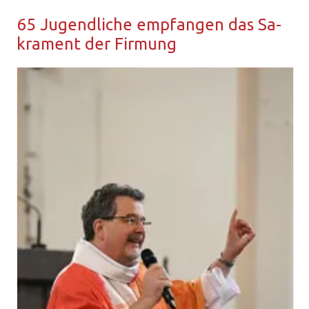
65 Ju­gend­li­che emp­fan­gen das Sa­
kra­ment der Fir­mung