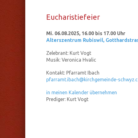
Eu­cha­ris­tie­fei­er
Mi. 06.08.2025, 16.00 bis 17.00 Uhr
Alterszentrum Rubiswil
,
Gotthardstras
Zelebrant:
Kurt Vogt
Musik:
Veronica Hvalic
Kontakt:
Pfarramt Ibach
pfarramt.ibach@kirchgemeinde-schwyz.c
in meinen Kalender übernehmen
Prediger:
Kurt Vogt