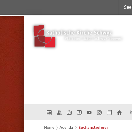
See
6
Home
Agenda
Eucharistiefeier