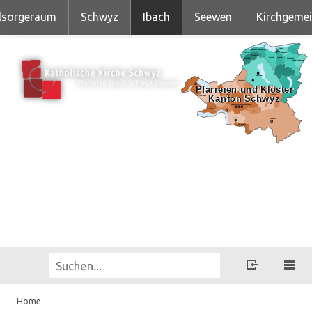
lsorgeraum
Schwyz
Ibach
Seewen
Kirchgeme
Home