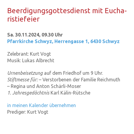
Be­er­di­gungs­got­tes­dienst mit Eu­cha­
ris­tie­fei­er
Sa. 30.11.2024, 09.30 Uhr
Pfarrkirche Schwyz
,
Herrengasse 1, 6430 Schwyz
Zelebrant:
Kurt Vogt
Musik:
Lukas Albrecht
Urnenbeisetzung
auf dem Friedhof um 9 Uhr.
Stiftmesse für:
– Verstorbenen der Familie Reichmuth
– Regina und Anton Schärli-Moser
1. Jahresgedächtnis
Karl Kälin-Rütsche
in meinen Kalender übernehmen
Prediger:
Kurt Vogt