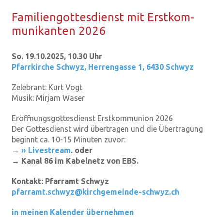
Fa­mi­li­en­got­tes­dienst mit Erst­kom­
mu­ni­kan­ten 2026
So. 19.10.2025, 10.30 Uhr
Pfarrkirche Schwyz
,
Herrengasse 1, 6430 Schwyz
Zelebrant:
Kurt Vogt
Musik:
Mirjam Waser
Eröffnungsgottesdienst Erstkommunion 2026
Der Gottesdienst wird übertragen und die Übertragung
beginnt ca. 10-15 Minuten zuvor:
→
» Livestream
. oder
→ Kanal 86 im Kabelnetz von EBS.
Kontakt:
Pfarramt Schwyz
pfarramt.schwyz@kirchgemeinde-schwyz.ch
in meinen Kalender übernehmen